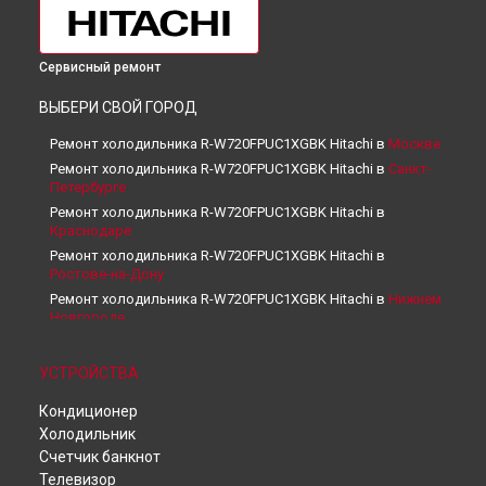
Сервисный ремонт
ВЫБЕРИ СВОЙ ГОРОД
Ремонт холодильника R-W720FPUC1XGBK Hitachi в
Москве
Ремонт холодильника R-W720FPUC1XGBK Hitachi в
Санкт-
Петербурге
Ремонт холодильника R-W720FPUC1XGBK Hitachi в
Краснодаре
Ремонт холодильника R-W720FPUC1XGBK Hitachi в
Ростове-на-Дону
Ремонт холодильника R-W720FPUC1XGBK Hitachi в
Нижнем
Новгороде
Ремонт холодильника R-W720FPUC1XGBK Hitachi в
Новосибирске
УСТРОЙСТВА
Ремонт холодильника R-W720FPUC1XGBK Hitachi в
Челябинске
Кондиционер
Ремонт холодильника R-W720FPUC1XGBK Hitachi в
Холодильник
Екатеринбурге
Счетчик банкнот
Ремонт холодильника R-W720FPUC1XGBK Hitachi в
Казани
Телевизор