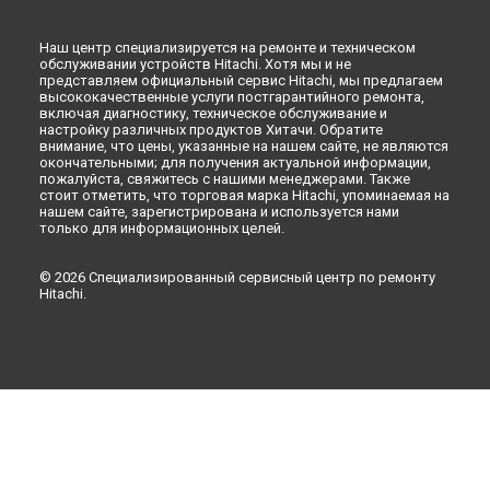
Ремонт холодильника R-W720FPUC1XGBK Hitachi в
Кирове
Наш центр специализируется на ремонте и техническом
Ремонт холодильника R-W720FPUC1XGBK Hitachi в
обслуживании устройств Hitachi. Хотя мы и не
Оренбурге
представляем официальный сервис Hitachi, мы предлагаем
Ремонт холодильника R-W720FPUC1XGBK Hitachi в
высококачественные услуги постгарантийного ремонта,
Кемерово
включая диагностику, техническое обслуживание и
настройку различных продуктов Хитачи. Обратите
Ремонт холодильника R-W720FPUC1XGBK Hitachi в
внимание, что цены, указанные на нашем сайте, не являются
Новокузнецке
окончательными; для получения актуальной информации,
пожалуйста, свяжитесь с нашими менеджерами. Также
Ремонт холодильника R-W720FPUC1XGBK Hitachi в
Рязани
стоит отметить, что торговая марка Hitachi, упоминаемая на
Ремонт холодильника R-W720FPUC1XGBK Hitachi в
нашем сайте, зарегистрирована и используется нами
Астрахани
только для информационных целей.
Ремонт холодильника R-W720FPUC1XGBK Hitachi в
Набережных Челнах
© 2026 Специализированный сервисный центр по ремонту
Ремонт холодильника R-W720FPUC1XGBK Hitachi в
Липецке
Hitachi.