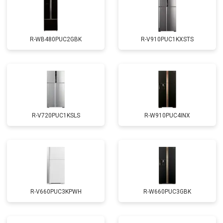
R-WB480PUC2GBK
R-V910PUC1KXSTS
R-V720PUC1KSLS
R-W910PUC4INX
R-V660PUC3KPWH
R-W660PUC3GBK