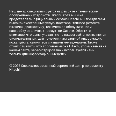
Ремонт холодильника R-WB480PUC2GBK Hitachi в
Кемерово
Наш центр специализируется на ремонте и техническом
Ремонт холодильника R-WB480PUC2GBK Hitachi в
обслуживании устройств Hitachi. Хотя мы и не
Новокузнецке
представляем официальный сервис Hitachi, мы предлагаем
высококачественные услуги постгарантийного ремонта,
Ремонт холодильника R-WB480PUC2GBK Hitachi в
Рязани
включая диагностику, техническое обслуживание и
настройку различных продуктов Хитачи. Обратите
Ремонт холодильника R-WB480PUC2GBK Hitachi в
внимание, что цены, указанные на нашем сайте, не являются
Астрахани
окончательными; для получения актуальной информации,
Ремонт холодильника R-WB480PUC2GBK Hitachi в
пожалуйста, свяжитесь с нашими менеджерами. Также
Набережных Челнах
стоит отметить, что торговая марка Hitachi, упоминаемая на
нашем сайте, зарегистрирована и используется нами
Ремонт холодильника R-WB480PUC2GBK Hitachi в
Липецке
только для информационных целей.
© 2026 Специализированный сервисный центр по ремонту
Hitachi.