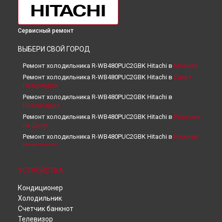
Сервисный ремонт
ВЫБЕРИ СВОЙ ГОРОД
Ремонт холодильника R-WB480PUC2GBK Hitachi в
Москве
Ремонт холодильника R-WB480PUC2GBK Hitachi в
Санкт-
Петербурге
Ремонт холодильника R-WB480PUC2GBK Hitachi в
Краснодаре
Ремонт холодильника R-WB480PUC2GBK Hitachi в
Ростове-
на-Дону
Ремонт холодильника R-WB480PUC2GBK Hitachi в
Нижнем
Новгороде
Ремонт холодильника R-WB480PUC2GBK Hitachi в
Новосибирске
УСТРОЙСТВА
Ремонт холодильника R-WB480PUC2GBK Hitachi в
Челябинске
Кондиционер
Ремонт холодильника R-WB480PUC2GBK Hitachi в
Холодильник
Екатеринбурге
Счетчик банкнот
Ремонт холодильника R-WB480PUC2GBK Hitachi в
Казани
Телевизор